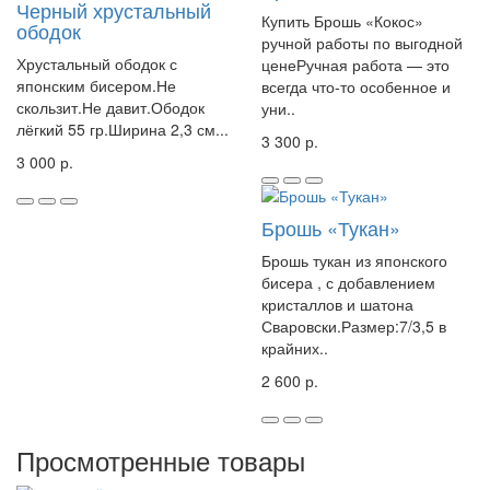
Черный хрустальный
Купить Брошь «Кокос»
ободок
ручной работы по выгодной
Хрустальный ободок с
ценеРучная работа — это
японским бисером.Не
всегда что-то особенное и
скользит.Не давит.Ободок
уни..
лёгкий 55 гр.Ширина 2,3 см...
3 300 р.
3 000 р.
Брошь «Тукан»
Брошь тукан из японского
бисера , с добавлением
кристаллов и шатона
Сваровски.Размер:7/3,5 в
крайних..
2 600 р.
Просмотренные товары