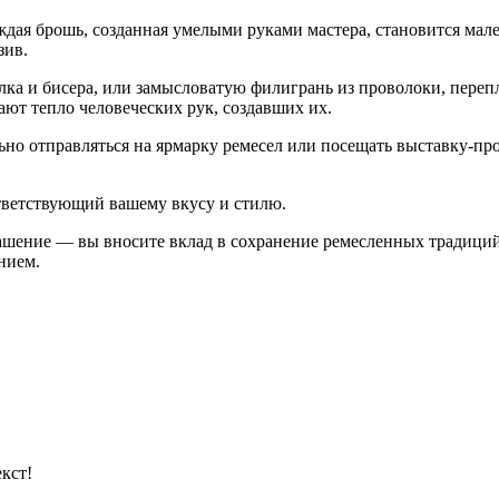
Каждая брошь, созданная умелыми руками мастера, становится м
зив.
лка и бисера, или замысловатую филигрань из проволоки, пере
ют тепло человеческих рук, создавших их.
о отправляться на ярмарку ремесел или посещать выставку-прод
тветствующий вашему вкусу и стилю.
ашение — вы вносите вклад в сохранение ремесленных традиций
нием.
кст!